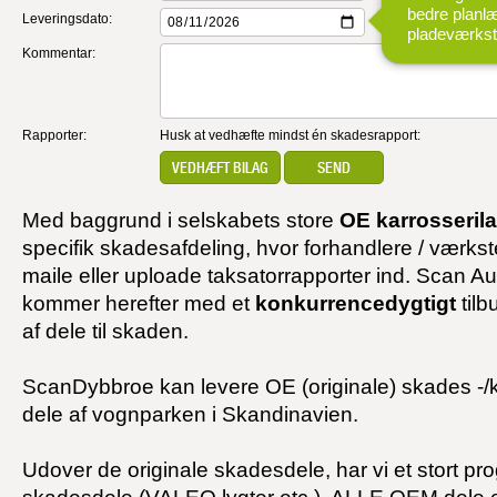
bedre planl
Leveringsdato:
pladeværkst
Kommentar:
Rapporter:
Husk at vedhæfte mindst én skadesrapport:
VEDHÆFT BILAG
SEND
Med baggrund i selskabets store
OE karrosseril
specifik skadesafdeling, hvor forhandlere / værks
maile eller uploade taksatorrapporter ind. Scan 
kommer herefter med et
konkurrencedygtigt
tilb
af dele til skaden.
ScanDybbroe kan levere OE (originale) skades -/ka
dele af vognparken i Skandinavien.
Udover de originale skadesdele, har vi et stort p